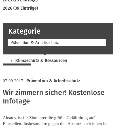
2025 (75 Einträge)
2026 (39 Einträge)
Kategorie
Prävention & Arbeitsschutz
Beruf & Bildung
Klimaschutz & Ressourcen
Normen & Fachregeln
Prävention & Arbeitsschutz
Prävention & Arbeitsschutz
07.09.2017
|
Recht & Wirtschaft
Wir zimmern sicher! Kostenlose
Soziales & Tarifpolitik
Infotage
Verband & Innungen
Interviews
Innung
Absturz ist für Zimmerer die größte Gefährdung auf
Baustellen. Insbesondere gegen den Absturz nach innen hat