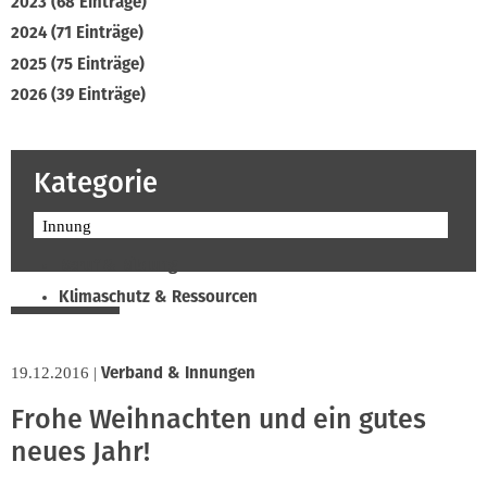
2023 (68 Einträge)
2024 (71 Einträge)
2025 (75 Einträge)
2026 (39 Einträge)
Kategorie
Innung
Beruf & Bildung
Klimaschutz & Ressourcen
Normen & Fachregeln
Prävention & Arbeitsschutz
Verband & Innungen
19.12.2016
|
Recht & Wirtschaft
Frohe Weihnachten und ein gutes
Soziales & Tarifpolitik
neues Jahr!
Verband & Innungen
Interviews